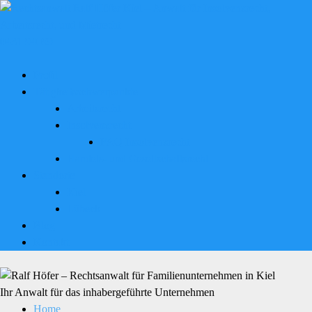
0431 94099
Profil
Tätigkeitsschwerpunkte
Arbeitsrecht
Insolvenzrecht
FAQ Insolvenzrecht
Handels- und Gesellschaftsrecht
Standorte
Kiel
Lübeck
Blog
Kontakt
Ihr Anwalt für das inhabergeführte Unternehmen
Home