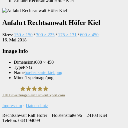
Anfahrt Rechtsanwalt Höfer Kiel
Anfahrt Rechtsanwalt Höfer Kiel
Sizes:
150 × 150
/
300 × 225
/
175 × 131
/
600 × 450
16. Mai 2018
Image Info
Dimensions
600 × 450
Type
PNG
Name
hoefer-karte-kiel.png
Mime Type
image/png
110
Bewertungen auf ProvenExpert.com
Impressum
·
Datenschutz
Rechtsanwaltskanzlei Ralf Höfer
Rechtsanwalt Ralf Höfer
–
Holstenstraße 96
–
24103
Kiel
–
Telefon:
0431 94099