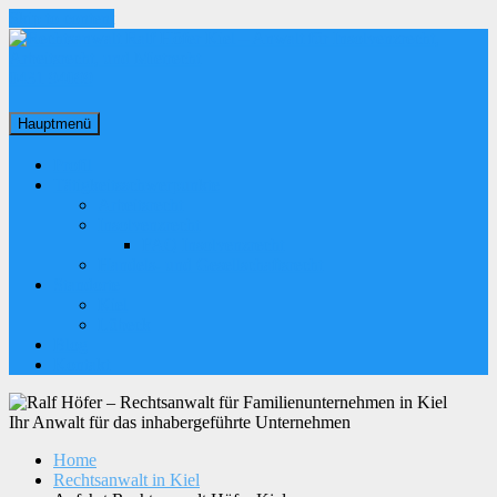
Skip to content
0431 94099
Hauptmenü
Profil
Tätigkeitsschwerpunkte
Arbeitsrecht
Insolvenzrecht
FAQ Insolvenzrecht
Handels- und Gesellschaftsrecht
Standorte
Kiel
Lübeck
Blog
Kontakt
Ihr Anwalt für das inhabergeführte Unternehmen
Home
Rechtsanwalt in Kiel